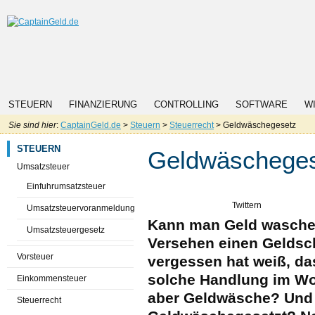
STEUERN
FINANZIERUNG
CONTROLLING
SOFTWARE
W
Sie sind hier
:
CaptainGeld.de
>
Steuern
>
Steuerrecht
> Geldwäschegesetz
STEUERN
Geldwäschege
Umsatzsteuer
Einfuhrumsatzsteuer
Twittern
Umsatzsteuervoranmeldung
Kann man Geld waschen
Umsatzsteuergesetz
Versehen einen Geldsc
Vorsteuer
vergessen hat weiß, das
solche Handlung im Wo
Einkommensteuer
aber Geldwäsche? Und 
Steuerrecht