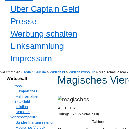
Über Captain Geld
Presse
Werbung schalten
Linksammlung
Impressum
Sie sind hier
:
CaptainGeld.de
>
Wirtschaft
>
Wirtschaftspolitik
> Magisches Viereck
Magisches Vier
Wirtschaft
Europa
Europäisches
Mahnverfahren
Preis & Geld
Inflation
Deflation
Rating: 3.9/
5
(9 votes cast)
Wirtschaftspolitik
Twittern
Bundesfinanzministerium
Magisches Viereck