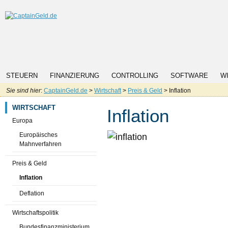
STEUERN
FINANZIERUNG
CONTROLLING
SOFTWARE
W
Sie sind hier
:
CaptainGeld.de
>
Wirtschaft
>
Preis & Geld
> Inflation
WIRTSCHAFT
Inflation
Europa
Europäisches
Mahnverfahren
Preis & Geld
Inflation
Deflation
Wirtschaftspolitik
Bundesfinanzministerium