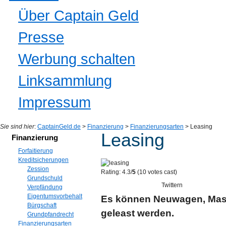
Über Captain Geld
Presse
Werbung schalten
Linksammlung
Impressum
Sie sind hier
:
CaptainGeld.de
>
Finanzierung
>
Finanzierungsarten
> Leasing
Leasing
Finanzierung
Forfaitierung
Kreditsicherungen
Zession
Rating: 4.3/
5
(10 votes cast)
Grundschuld
Twittern
Verpfändung
Eigentumsvorbehalt
Es können Neuwagen, Masc
Bürgschaft
geleast werden.
Grundpfandrecht
Finanzierungsarten