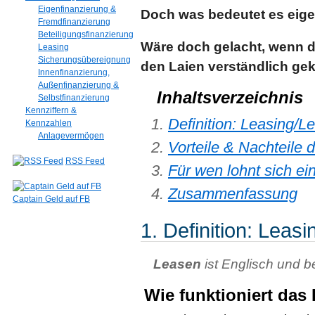
Eigenfinanzierung &
Doch was bedeutet es eige
Fremdfinanzierung
Beteiligungsfinanzierung
Wäre doch gelacht, wenn da
Leasing
Sicherungsübereignung
den Laien verständlich gek
Innenfinanzierung,
Außenfinanzierung &
Inhaltsverzeichnis
Selbstfinanzierung
Kennziffern &
Definition: Leasing/L
Kennzahlen
Anlagevermögen
Vorteile & Nachteile 
RSS Feed
Für wen lohnt sich ei
Zusammenfassung
Captain Geld auf FB
1. Definition: Leas
Leasen
ist Englisch und 
Wie funktioniert das