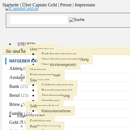
Startseite
|
Über Captain Geld
|
Presse
|
Impressum
STEUERN
Umsatzsteuer
Sie sind hier
:
Einfuhrumsatzsteuer
Umsatzsteuervoranmeldung
RATGEBER KATEGORIEN
Umsatzsteuergesetz
Aktien
(6)
Vorsteuer
Einkommensteuer
Ausland
(3)
Steuerrecht
Geldwäschegesetz
Bank
(25)
Bewertungsgesetz
Beruf
(23)
Abgabenordnung
Verjährung
Börse
(5)
Selbstständigkeit
Kleinunternehmer
Familie
(21)
FINANZIERUNG
Forfaitierung
Geld
(43)
Kreditsicherungen