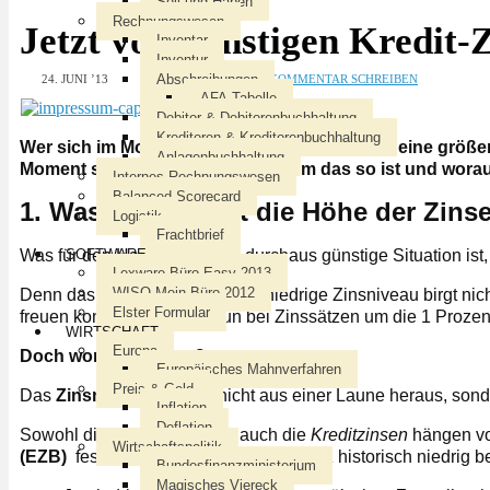
Soll und Haben
Rechnungswesen
Jetzt von günstigen Kredit-Z
Inventar
Inventur
DANNY
Abschreibungen
24. JUNI ’13
ERSTEN KOMMENTAR SCHREIBEN
AFA-Tabelle
Debitor & Debitorenbuchhaltung
Kreditoren & Kreditorenbuchhaltung
Wer sich im Moment mit dem Gedanken trägt, eine größere
Anlagenbuchhaltung
Moment sehr gute Chancen. Warum das so ist und worauf m
Internes Rechnungswesen
Balanced Scorecard
1. Was beeinflusst die Höhe der Zins
Logistik
Frachtbrief
SOFTWARE
Was für den Hausbauer eine durchaus günstige Situation ist,
Lexware Büro Easy 2013
WISO Mein Büro 2012
Denn das momentan historisch niedrige Zinsniveau birgt nich
Elster Formular
freuen konnte, der erhält nun bei Zinssätzen um die 1 Prozen
WIRTSCHAFT
Europa
Doch woran liegt das?
Europäisches Mahnverfahren
Preis & Geld
Das
Zinsniveau
entsteht nicht aus einer Laune heraus, so
Inflation
Deflation
Sowohl die
Spar-Zinsen
als auch die
Kreditzinsen
hängen vo
Wirtschaftspolitik
(EZB)
fest. Im Moment liegt der Zinssatz historisch niedrig b
Bundesfinanzministerium
Magisches Viereck