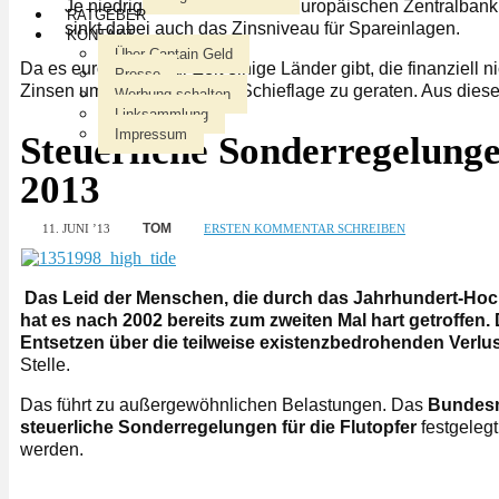
Je niedriger der Leitzins der Europäischen Zentralban
RATGEBER
sinkt dabei auch das Zinsniveau für Spareinlagen.
KONTAKT
Über Captain Geld
Da es europaweit zur Zeit einige Länder gibt, die finanziell 
Presse
Zinsen um nicht komplett in Schieflage zu geraten. Aus die
Werbung schalten
Linksammlung
Impressum
Steuerliche Sonderregelung
2013
TOM
11. JUNI ’13
ERSTEN KOMMENTAR SCHREIBEN
Das Leid der Menschen, die durch das Jahrhundert-H
oc
hat es nach 2002 bereits zum zweiten Mal hart getroffe
Entsetzen über die teilweise existenzbedrohenden Verlu
Stelle.
Das führt zu außergewöhnlichen Belastungen. Das
Bundesm
steuerliche Sonderregelungen für die Flutopfer
festgeleg
werden.