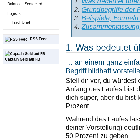
Was bedeutet über
Balanced Scorecard
Grundbegriffe der
Logistik
Beispiele, Formel
Frachtbrief
Zusammenfassung
RSS Feed
1. Was bedeutet ü
Captain Geld auf FB
… an einem ganz einfac
Begriff bildhaft vorstell
Stell dir vor, du würdes
Anfang des Laufes bist d
dich super, aber du bist
Prozent.
Während des Laufes läss
deiner Vorstellung) deutl
50 Prozent zu geben