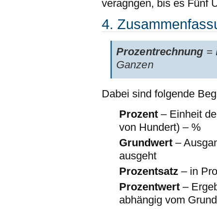
veragngen, bis es Fünf U
4. Zusammenfass
Prozentrechnung
= 
Ganzen
Dabei sind folgende Begri
Prozent
– Einheit de
von Hundert) – %
Grundwert
– Ausga
ausgeht
Prozentsatz
– in Pr
Prozentwert
– Ergeb
abhängig vom Grund