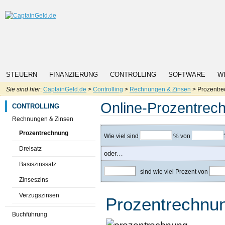
STEUERN
FINANZIERUNG
CONTROLLING
SOFTWARE
W
Sie sind hier
:
CaptainGeld.de
>
Controlling
>
Rechnungen & Zinsen
> Prozentr
Online-Prozentrech
CONTROLLING
Rechnungen & Zinsen
Prozentrechnung
Wie viel sind
% von
Dreisatz
oder…
Basiszinssatz
sind wie viel Prozent von
Zinseszins
Verzugszinsen
Prozentrechnu
Buchführung