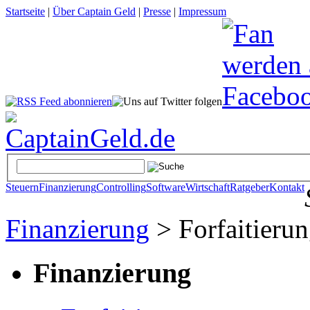
Startseite
|
Über Captain Geld
|
Presse
|
Impressum
Steuern
Finanzierung
Controlling
Software
Wirtschaft
Ratgeber
Kontakt
Finanzierung
> Forfaitieru
Finanzierung