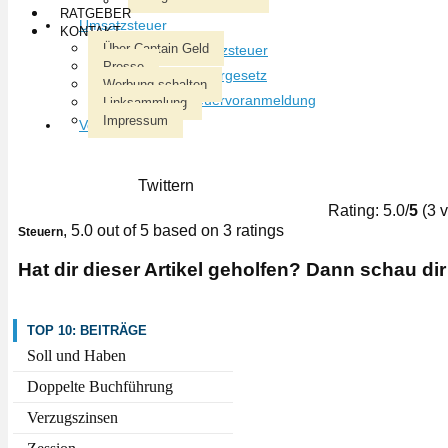
RATGEBER
Umsatzsteuer
KONTAKT
Über Captain Geld
Einfuhrumsatzsteuer
Presse
Umsatzsteuergesetz
Werbung schalten
Umsatzsteuervoranmeldung
Linksammlung
Impressum
Vorsteuer
Twittern
Rating: 5.0/
5
(3 v
,
5.0
out of
5
based on
3
ratings
Steuern
Hat dir dieser Artikel geholfen? Dann schau dir
TOP 10: BEITRÄGE
Soll und Haben
Doppelte Buchführung
Verzugszinsen