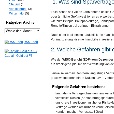
1. Was sind Sparverträg
Steuern
(13)
Versicherung
(3)
Es ist schon seit vielen Jahrzehnten üblich
Wirtschaft
(15)
oder ähnliche Großinvestitionen zu erwerbe
wie zum Beispiel Bausparverträge, Fondspar
Ratgeber Archiv
Rendite/Zinsen bei geringen Einzahlungen.
Nach einer bestimmten Laufzeit, kann man si
Vorfinanzierung für eine Immobilie investieren
RSS Feed
2. Welche Gefahren gibt 
Captain Geld auf FB
Wie der
WISO-Bericht (ZDF) vom Dezember
ein dreckiges Spiel mit der Vermittlung von d
Teilweise werden Rentnern langjährige Verträ
geschweige denn einen Nutzen davon ziehen
Folgende Gefahren bestehen:
langjährige Verträge ohne nennenswerte R
versteckte Kosten (Kontoführungsgebühren
unsichere Investitionen mit hoher Risikok
Verträge werden am Kunden vorbei erstell
Kunden machen Verlust statt Gewinn