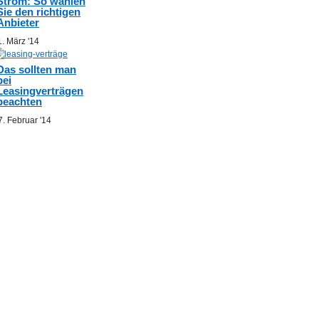
Strom: So wählen
Sie den richtigen
Anbieter
1. März '14
Das sollten man
bei
Leasingverträgen
beachten
7. Februar '14