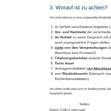
3. Worauf ist zu achten?
Um nicht ebenso in eine ungewollte Kostenfa
im Vorfeld verschiedene Angebote (
Vor- und Nachteile
der verschiede
im Vorfeld
zu einen Gespräch mit 
auch unangenehme Fragen stellen
nicht
von den Versprechungen
de
Abschluss eine Provision!)
E
rfahrungsberichte
anderer Kun
Tests lesen
Vertragsmodalitäten
vor Abschlus
vom
Rücktrittsrecht
Gebrauch mach
Rücktrittsmodalitäten)
Vor allem sollte man sich im Vorfeld immer ü
Gespräch gehen.
Twittern
Rating: 5.0/
5
(2 votes cast)