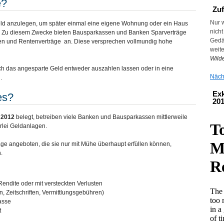
e?
Zuf
Nur 
 Geld anzulegen, um später einmal eine eigene Wohnung oder ein Haus
nicht
n. Zu diesem Zwecke bieten Bausparkassen und Banken Sparverträge
Gedä
en und Rentenverträge an. Diese versprechen vollmundig hohe
weit
Wild
ch das angesparte Geld entweder auszahlen lassen oder in eine
Nächs
.
Exk
es?
20
 2012
belegt, betreiben viele Banken und Bausparkassen mittlerweile
erlei Geldanlagen.
ge angeboten, die sie nur mit Mühe überhaupt erfüllen können,
.
endite oder mit versteckten Verlusten
, Zeitschriften, Vermittlungsgebühren)
lasse
t