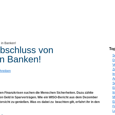
 in Banken!
Abschluss von
Top
S
in Banken!
D
V
Z
hreiben
I
A
S
E
I
rigen Finanzkrisen suchen die Menschen Sicherheiten. Dazu zählte
M
en Geld in Sparverträgen. Wie ein WISO-Bericht aus dem Dezember
E
orsicht zu genießen. Was es dabei zu beachten gilt, erfahrt ihr in den
F
L