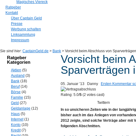
Magisches Viereck
Ratgeber
Kontakt
Über Captain Geld
Presse
Werbung schalten
Linksammlung
Impressum
Sie sind hier
:
CaptainGeld.de
>
Bank
> Vorsicht beim Abschluss von Sparverträgen
Vorsicht beim 
Ratgeber
Kategorien
Sparverträgen 
Aktien
(5)
Ausland
(3)
Bank
(18)
05. Januar ’13
Danny
Ersten Kommentar sc
Beruf
(14)
Börse
(4)
Rating: 5.0/
5
(2 votes cast)
Familie
(15)
Twittern
Geld
(27)
Geldanlage
(12)
In so unsicheren Zeiten wie in der langjäh
Haus
(5)
bisher auch im das Anlegen von vorhanden
Internet
(1)
2012 zeigte, sind solche Verträge aber mit V
Konto
(10)
folgenden Abschnitten.
Kredit
(7)
Recht
(10)