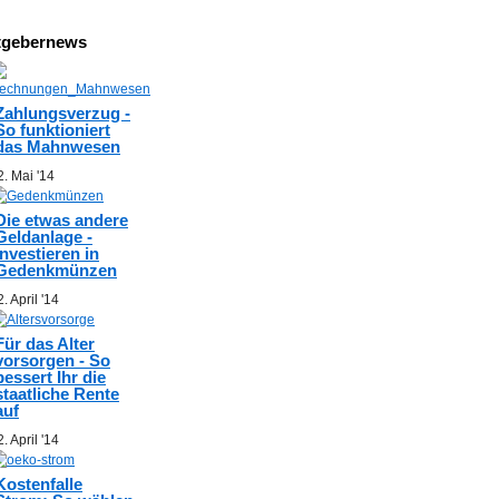
tgebernews
Zahlungsverzug -
So funktioniert
das Mahnwesen
2. Mai '14
Die etwas andere
Geldanlage -
Investieren in
Gedenkmünzen
. April '14
Für das Alter
vorsorgen - So
bessert Ihr die
staatliche Rente
auf
. April '14
Kostenfalle