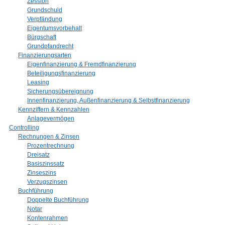
Zession
Grundschuld
Verpfändung
Eigentumsvorbehalt
Bürgschaft
Grundpfandrecht
Finanzierungsarten
Eigenfinanzierung & Fremdfinanzierung
Beteiligungsfinanzierung
Leasing
Sicherungsübereignung
Innenfinanzierung, Außenfinanzierung & Selbstfinanzierung
Kennziffern & Kennzahlen
Anlagevermögen
Controlling
Rechnungen & Zinsen
Prozentrechnung
Dreisatz
Basiszinssatz
Zinseszins
Verzugszinsen
Buchführung
Doppelte Buchführung
Notar
Kontenrahmen