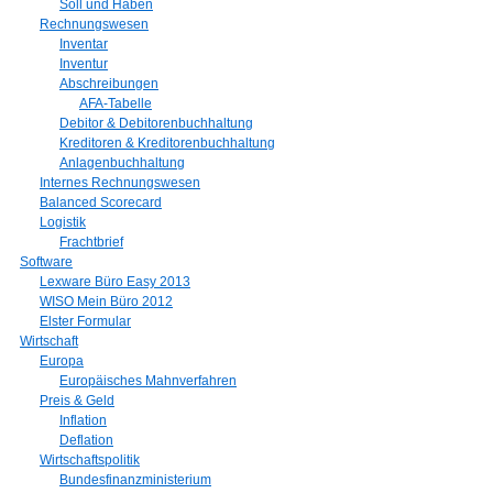
Soll und Haben
Rechnungswesen
Inventar
Inventur
Abschreibungen
AFA-Tabelle
Debitor & Debitorenbuchhaltung
Kreditoren & Kreditorenbuchhaltung
Anlagenbuchhaltung
Internes Rechnungswesen
Balanced Scorecard
Logistik
Frachtbrief
Software
Lexware Büro Easy 2013
WISO Mein Büro 2012
Elster Formular
Wirtschaft
Europa
Europäisches Mahnverfahren
Preis & Geld
Inflation
Deflation
Wirtschaftspolitik
Bundesfinanzministerium