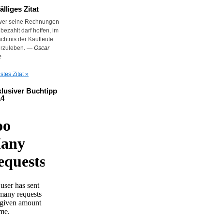
älliges Zitat
wer seine Rechnungen
 bezahlt darf hoffen, im
chtnis der Kaufleute
erzuleben.
—
Oscar
e
tes Zitat »
lusiver Buchtipp
14