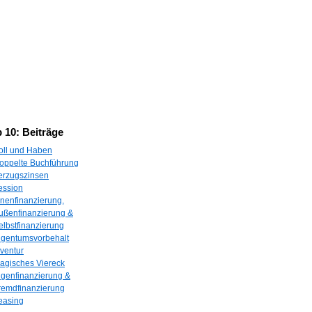
 10: Beiträge
oll und Haben
oppelte Buchführung
erzugszinsen
ession
nnenfinanzierung,
ußenfinanzierung &
elbstfinanzierung
igentumsvorbehalt
nventur
agisches Viereck
igenfinanzierung &
remdfinanzierung
easing