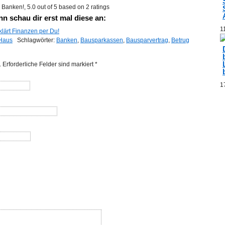
n Banken!
,
5.0
out of
5
based on
2
ratings
nn schau dir erst mal diese an:
1
lärt Finanzen per Du!
Haus
Schlagwörter:
Banken
,
Bausparkassen
,
Bausparvertrag
,
Betrug
. Erforderliche Felder sind markiert
*
1