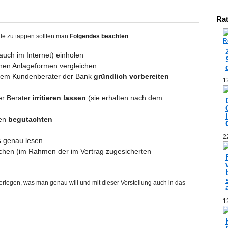
Ra
lle zu tappen sollten man
Folgendes beachten
:
auch im Internet) einholen
nen Anlageformen vergleichen
dem Kundenberater der Bank
gründlich vorbereiten
–
1
r Berater i
rritieren lassen
(sie erhalten nach dem
den
begutachten
22
s
genau lesen
en (im Rahmen der im Vertrag zugesicherten
berlegen, was man genau will und mit dieser Vorstellung auch in das
12