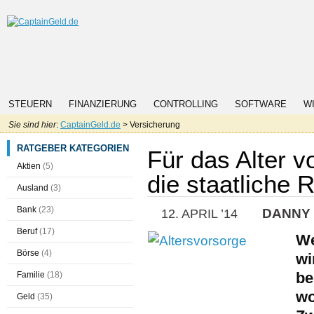
STEUERN
FINANZIERUNG
CONTROLLING
SOFTWARE
W
Sie sind hier
:
CaptainGeld.de
> Versicherung
RATGEBER KATEGORIEN
Für das Alter v
Aktien
(5)
die staatliche 
Ausland
(3)
Bank
(23)
DANNY
12. APRIL ’14
Beruf
(17)
We
Börse
(4)
wi
be
Familie
(18)
wo
Geld
(35)