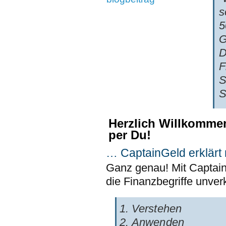
s
5
G
D
F
S
S
Herzlich Willkomme
per Du!
… CaptainGeld erklärt 
Ganz genau! Mit CaptainG
die Finanzbegriffe unver
Verstehen
Anwenden