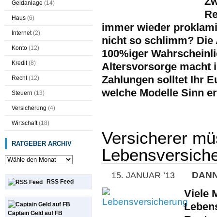
Zw
Geldanlage
(14)
Re
Haus
(6)
immer wieder proklamie
Internet
(2)
nicht so schlimm? Die 
Konto
(12)
100%iger Wahrscheinlic
Kredit
(8)
Altersvorsorge macht in
Zahlungen solltet Ihr 
Recht
(12)
welche Modelle Sinn e
Steuern
(13)
Versicherung
(4)
Wirtschaft
(18)
Versicherer mü
RATGEBER ARCHIV
Lebensversich
DAN
15. JANUAR ’13
RSS Feed
Viele 
Lebens
Captain Geld auf FB