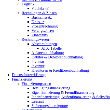
Logistik
Frachtbrief
Rechnungen & Zinsen
Basiszinssatz
Dreisatz
Prozentrechnung
Verzugszinsen
Zinseszins
Rechnungswesen
Abschreibungen
AFA-Tabelle
Anlagenbuchhaltung
Debitor & Debitorenbuchhaltung
Inventar
Inventur
Kreditoren & Kreditorenbuchhaltung
Datenschutzerklärung
Finanzierung
Finanzierungsarten
Beteiligungsfinanzierung
Eigenfinanzierung & Fremdfinanzierung
Innenfinanzierung, Außenfinanzierung & Selbstfi
Leasing
Sicherungsübereignung