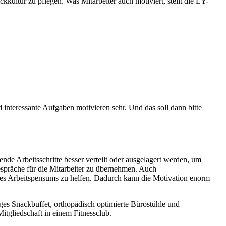
ultur zu pflegen. Was Mitarbeiter auch motiviert, stellt die EY-
nteressante Aufgaben motivieren sehr. Und das soll dann bitte
nde Arbeitsschritte besser verteilt oder ausgelagert werden, um
spräche für die Mitarbeiter zu übernehmen. Auch
 des Arbeitspensums zu helfen. Dadurch kann die Motivation enorm
ges Snackbuffet, orthopädisch optimierte Bürostühle und
itgliedschaft in einem Fitnessclub.