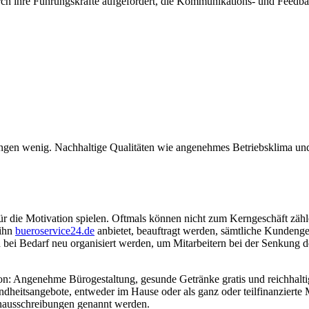
ch ihre Führungskräfte aufgefordert, die Kommunikations- und Feedbackk
gen wenig. Nachhaltige Qualitäten wie angenehmes Betriebsklima und i
ür die Motivation spielen. Oftmals können nicht zum Kerngeschäft zähle
 ihn
bueroservice24.de
anbietet, beauftragt werden, sämtliche Kundenge
d bei Bedarf neu organisiert werden, um Mitarbeitern bei der Senkung
tion: Angenehme Bürogestaltung, gesunde Getränke gratis und reichhalti
dheitsangebote, entweder im Hause oder als ganz oder teilfinanzierte M
lenausschreibungen genannt werden.