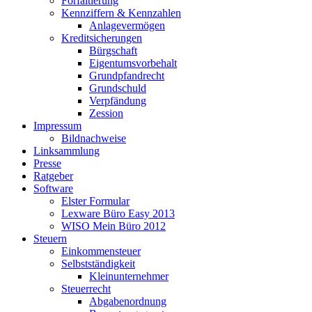
Forfaitierung
Kennziffern & Kennzahlen
Anlagevermögen
Kreditsicherungen
Bürgschaft
Eigentumsvorbehalt
Grundpfandrecht
Grundschuld
Verpfändung
Zession
Impressum
Bildnachweise
Linksammlung
Presse
Ratgeber
Software
Elster Formular
Lexware Büro Easy 2013
WISO Mein Büro 2012
Steuern
Einkommensteuer
Selbstständigkeit
Kleinunternehmer
Steuerrecht
Abgabenordnung