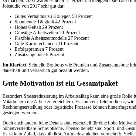
zu machen. 2005 waren es noch 51 Prozent. Arbeitgeber sind also dur
Jobstudie von 2017 sehr gut dar:
Gutes Verhältnis zu Kollegen 58 Prozent
Spannende Tätigkeit 42 Prozent
Hohes Gehalt 29 Prozent
Günstige Arbeitszeiten 29 Prozent
Flexible Arbeitszeitmodelle 27 Prozent
Gute Karrierechancen 11 Prozent
Erfolgsprämien 7 Prozent
Zusatzangebote 6 Prozent
Im Klartext
: Schnelle Bonbons wie Prämien und Zusatzangebote brin
dauerhaft und verlässlich gut bezahlt werden.
Gute Motivation ist ein Gesamtpaket
Besonders Stressreduzierung im Arbeitsalltag kann eine große Rolle f
Mitarbeitern die Arbeit zu erleichtern. Es kann ein Telefondienst, wie
Rechnungserstellung oder logistische Prozesse können hinterfragt un
gesteigert werden.
Doch auch andere feine Details sind essenziell für eine hohe Motiva
höhenverstellbare Schreibtische. Ebenso beliebt sind Sport- und Gesun
Es ist kein Zufall, dass all diese Aufmerksamkeiten vermehrt in Stel