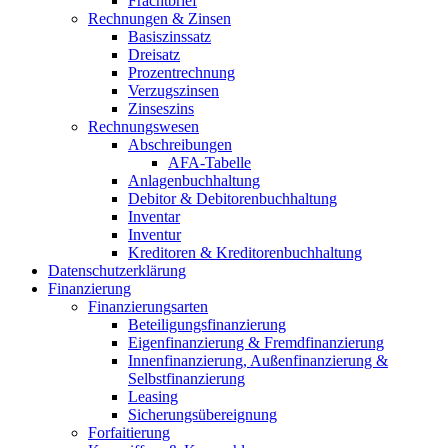
Frachtbrief
Rechnungen & Zinsen
Basiszinssatz
Dreisatz
Prozentrechnung
Verzugszinsen
Zinseszins
Rechnungswesen
Abschreibungen
AFA-Tabelle
Anlagenbuchhaltung
Debitor & Debitorenbuchhaltung
Inventar
Inventur
Kreditoren & Kreditorenbuchhaltung
Datenschutzerklärung
Finanzierung
Finanzierungsarten
Beteiligungsfinanzierung
Eigenfinanzierung & Fremdfinanzierung
Innenfinanzierung, Außenfinanzierung &
Selbstfinanzierung
Leasing
Sicherungsübereignung
Forfaitierung