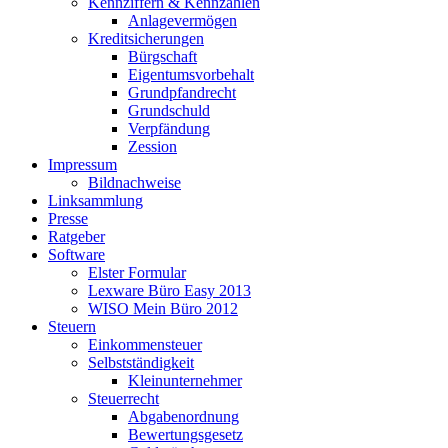
Kennziffern & Kennzahlen
Anlagevermögen
Kreditsicherungen
Bürgschaft
Eigentumsvorbehalt
Grundpfandrecht
Grundschuld
Verpfändung
Zession
Impressum
Bildnachweise
Linksammlung
Presse
Ratgeber
Software
Elster Formular
Lexware Büro Easy 2013
WISO Mein Büro 2012
Steuern
Einkommensteuer
Selbstständigkeit
Kleinunternehmer
Steuerrecht
Abgabenordnung
Bewertungsgesetz