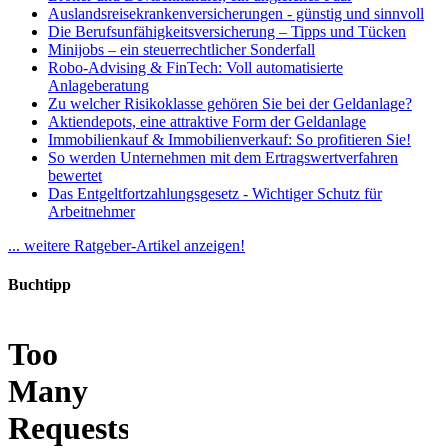
Auslandsreisekrankenversicherungen - günstig und sinnvoll
Die Berufsunfähigkeitsversicherung – Tipps und Tücken
Minijobs – ein steuerrechtlicher Sonderfall
Robo-Advising & FinTech: Voll automatisierte
Anlageberatung
Zu welcher Risikoklasse gehören Sie bei der Geldanlage?
Aktiendepots, eine attraktive Form der Geldanlage
Immobilienkauf & Immobilienverkauf: So profitieren Sie!
So werden Unternehmen mit dem Ertragswertverfahren
bewertet
Das Entgeltfortzahlungsgesetz - Wichtiger Schutz für
Arbeitnehmer
... weitere Ratgeber-Artikel anzeigen!
Buchtipp