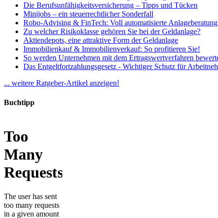
Die Berufsunfähigkeitsversicherung – Tipps und Tücken
Minijobs – ein steuerrechtlicher Sonderfall
Robo-Advising & FinTech: Voll automatisierte Anlageberatung
Zu welcher Risikoklasse gehören Sie bei der Geldanlage?
Aktiendepots, eine attraktive Form der Geldanlage
Immobilienkauf & Immobilienverkauf: So profitieren Sie!
So werden Unternehmen mit dem Ertragswertverfahren bewert
Das Entgeltfortzahlungsgesetz - Wichtiger Schutz für Arbeitne
... weitere Ratgeber-Artikel anzeigen!
Buchtipp