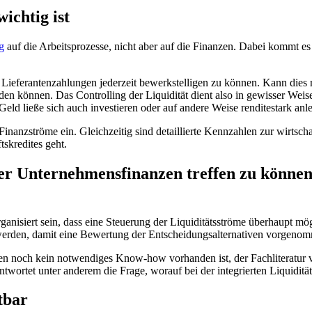
ichtig ist
g
auf die Arbeitsprozesse, nicht aber auf die Finanzen. Dabei kommt es
Lieferantenzahlungen jederzeit bewerkstelligen zu können. Kann dies ni
den können. Das Controlling der Liquidität dient also in gewisser Wei
Geld ließe sich auch investieren oder auf andere Weise renditestark anl
inanzströme ein. Gleichzeitig sind detaillierte Kennzahlen zur wirtsch
skredites geht.
r Unternehmensfinanzen treffen zu können,
anisiert sein, dass eine Steuerung der Liquiditätsströme überhaupt mögl
 werden, damit eine Bewertung der Entscheidungsalternativen vorgeno
men noch kein notwendiges Know-how vorhanden ist, der Fachliteratu
twortet unter anderem die Frage, worauf bei der integrierten Liquiditä
tbar