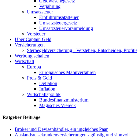
Geldwäschegesetz
Verjährung
Umsatzsteuer
Einfuhrumsatzsteuer
Umsatzsteuergesetz
Umsatzsteuervoranmeldung
Vorsteuer
Über Captain Geld
Versicherungen
Sterbegeldversicherung - Verstehen, Entscheiden, Profiti
Werbung schalten
Wirtschaft
Europa
Europäisches Mahnverfahren
Preis & Geld
Deflation
Inflation
Wirtschaftspolitik
Bundesfinanzministerium
Magisches Viereck
Ratgeber-Beiträge
Broker und Devisenhändler, ein ungleiches Paar
Auslandsreisekrankenversicherungen - günstig und sinnvoll