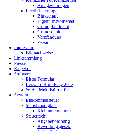
Kennziffern & Kennzahlen
Anlagevermögen
Kreditsicherungen
Bürgschaft
Eigentumsvorbehalt
Grundpfandrecht
Grundschuld
Verpfändung
Zession
Impressum
Bildnachweise
Linksammlung
Presse
Ratgeber
Software
Elster Formular
Lexware Büro Easy 2013
WISO Mein Büro 2012
Steuern
Einkommensteuer
Selbstständigkeit
Kleinunternehmer
Steuerrecht
Abgabenordnung
Bewertungsgesetz