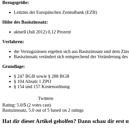
Bezugsgröße:
Leitzins der Europäischen Zentralbank (EZB)
Höhe des Basiszinssatz:
aktuell (Juli 2012) 0,12 Prozent
Verfahren:
die Verzugszinsen ergeben sich aus Basiszinssatz und dem Zin
Basiszinssatz verändert sich entsprechend der Veränderung de
Grundlage:
§ 247 BGB sowie § 288 BGB
§ 104 Absatz 1 ZPO
§ 154 und 157 Kostenordnung
Twittern
Rating: 5.0/
5
(2 votes cast)
Basiszinssatz
,
5.0
out of
5
based on
2
ratings
Hat dir dieser Artikel geholfen? Dann schau dir erst m