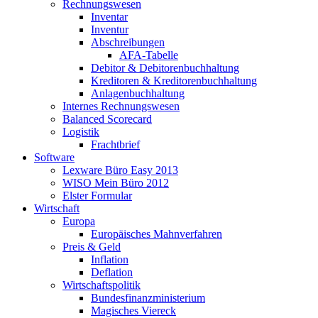
Rechnungswesen
Inventar
Inventur
Abschreibungen
AFA-Tabelle
Debitor & Debitorenbuchhaltung
Kreditoren & Kreditorenbuchhaltung
Anlagenbuchhaltung
Internes Rechnungswesen
Balanced Scorecard
Logistik
Frachtbrief
Software
Lexware Büro Easy 2013
WISO Mein Büro 2012
Elster Formular
Wirtschaft
Europa
Europäisches Mahnverfahren
Preis & Geld
Inflation
Deflation
Wirtschaftspolitik
Bundesfinanzministerium
Magisches Viereck