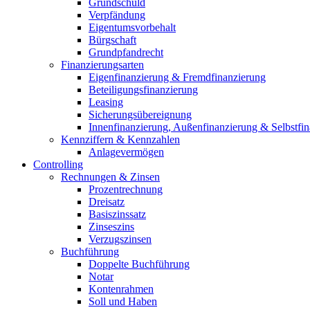
Grundschuld
Verpfändung
Eigentumsvorbehalt
Bürgschaft
Grundpfandrecht
Finanzierungsarten
Eigenfinanzierung & Fremdfinanzierung
Beteiligungsfinanzierung
Leasing
Sicherungsübereignung
Innenfinanzierung, Außenfinanzierung & Selbstfi
Kennziffern & Kennzahlen
Anlagevermögen
Controlling
Rechnungen & Zinsen
Prozentrechnung
Dreisatz
Basiszinssatz
Zinseszins
Verzugszinsen
Buchführung
Doppelte Buchführung
Notar
Kontenrahmen
Soll und Haben