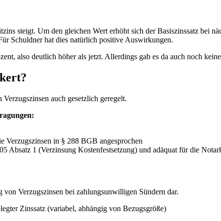
zins steigt. Um den gleichen Wert erhöht sich der Basiszinssatz bei nä
 Für Schuldner hat dies natürlich positive Auswirkungen.
nt, also deutlich höher als jetzt. Allerdings gab es da auch noch kein
nkert?
 Verzugszinsen auch gesetzlich geregelt.
tragungen:
ie Verzugszinsen in § 288 BGB angesprochen
105 Absatz 1 (Verzinsung Kostenfestsetzung) und adäquat für die Not
ng von Verzugszinsen bei zahlungsunwilligen Sündern dar.
egter Zinssatz (variabel, abhängig von Bezugsgröße)